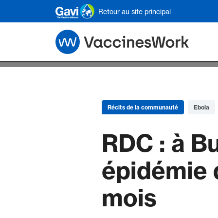
Skip to main content
Retour au site principal
Récits de la communauté
Ebola
RDC : à Bu
épidémie d
mois