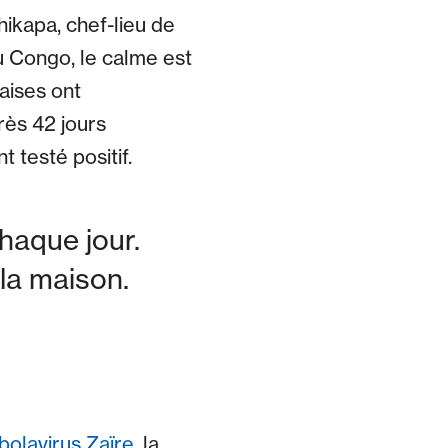
ikapa, chef-lieu de
u Congo, le calme est
aises ont
rès 42 jours
 testé positif.
haque jour.
 la maison.
bolavirus Zaïre
, la