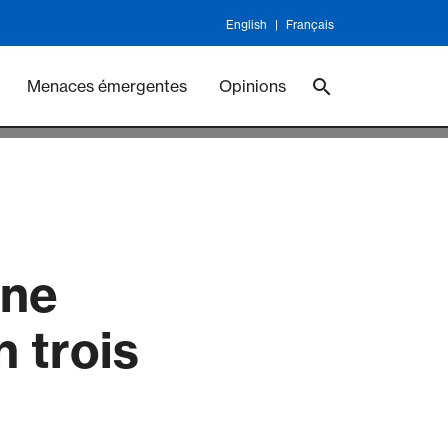
English
Français
ineswork
Vaccines
Menaces émergentes
Opinions
une
 trois