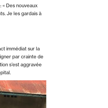
 : « Des nouveaux
s. Je les gardais à
act immédiat sur la
igner par crainte de
tion s’est aggravée
pital.