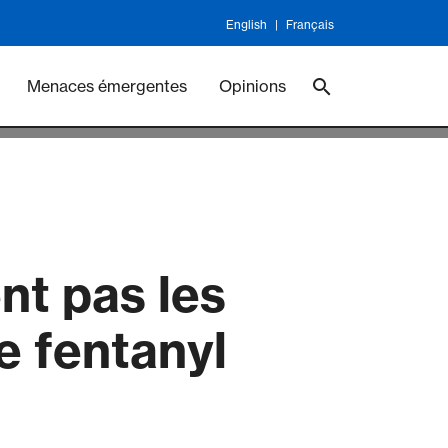
English
Français
ineswork
Vaccines
Menaces émergentes
Opinions
nt pas les
le fentanyl