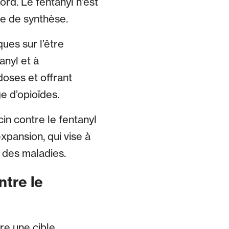
ord. Le fentanyl n’est
de de synthèse.
ues sur l’être
anyl et à
rdoses et offrant
ge d’opioïdes.
in contre le fentanyl
xpansion, qui vise à
 des maladies.
tre le
re une cible