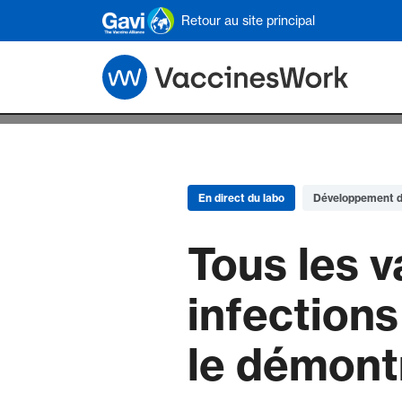
Skip to main content
Retour au site principal
En direct du labo
Développement d
Tous les 
infections
le démont