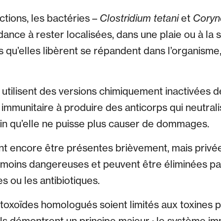
ctions, les bactéries –
Clostridium tetani
et
Coryn
dance à rester localisées, dans une plaie ou à la 
es qu’elles libèrent se répandent dans l’organis
utilisent des versions chimiquement inactivées d
immunitaire à produire des anticorps qui neutrali
afin qu’elle ne puisse plus causer de dommages.
t encore être présentes brièvement, mais privée
 moins dangereuses et peuvent être éliminées pa
s ou les antibiotiques.
 toxoïdes homologués soient limités aux toxines 
ls démontrent un principe majeur : le système im