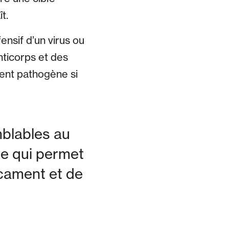
t.
ensif d’un virus ou
nticorps et des
gent pathogène si
mblables au
ce qui permet
cament et de