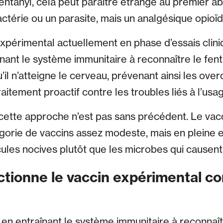
entanyl, cela peut paraître étrange au premier ab
actérie ou un parasite, mais un analgésique opioï
xpérimental actuellement en phase d’essais cliniq
nant le système immunitaire à reconnaître le fent
u’il n’atteigne le cerveau, prévenant ainsi les ove
aitement proactif contre les troubles liés à l’usa
 cette approche n’est pas sans précédent. Le vacc
égorie de vaccins assez modeste, mais en pleine e
cules nocives plutôt que les microbes qui causent
ionne le vaccin expérimental con
 en entraînant le système immunitaire à reconnaît