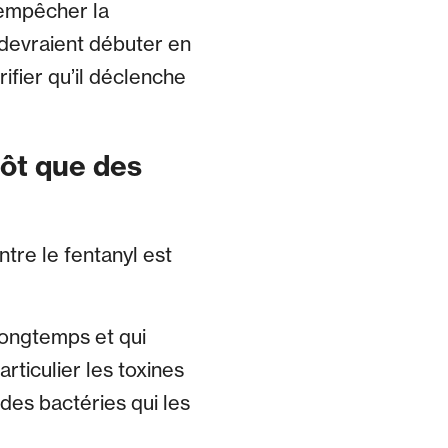
s empêcher la
 devraient débuter en
ifier qu’il déclenche
tôt que des
tre le fentanyl est
longtemps et qui
rticulier les toxines
u des bactéries qui les