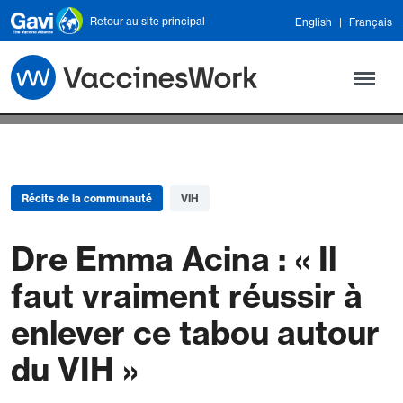
Skip to main content
Retour au site principal
English
Français
Récits de la communauté
VIH
Dre Emma Acina : « Il
faut vraiment réussir à
enlever ce tabou autour
du VIH »