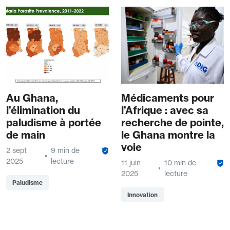
Au Ghana,
Médicaments pour
l’élimination du
l’Afrique : avec sa
paludisme à portée
recherche de pointe,
de main
le Ghana montre la
voie
2 sept
9 min de
2025
lecture
11 juin
10 min de
2025
lecture
Paludisme
Innovation