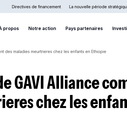
Directives de financement
La nouvelle période stratégiq
Country
Secondary
ain
À propos
Notre action
Pays partenaires
Invest
Hub
nav
avigation
nt des maladies meurtrieres chez les enfants en Ethiopie
de GAVI Alliance co
eres chez les enfan